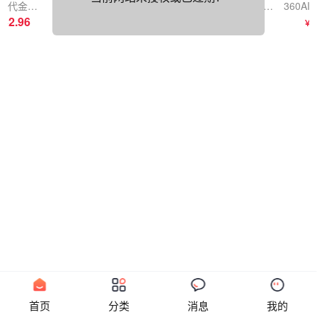
麦当劳代金券30元（提取卡密）
麦当劳代金券50元（提取卡密）
360AI大会员年卡
360AI大会员季卡
32.96
54.92
113.19
44.93
9
￥
￥
￥
￥
首页
分类
消息
我的