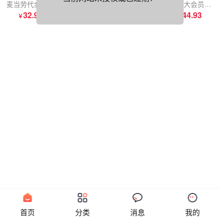
麦当劳代金券30元（提取卡密）
麦当劳代金券50元（提取卡密）
360AI大会员年卡
360AI大会员季卡
32.96
54.92
113.19
44.93
￥
￥
￥
￥
首页
分类
消息
我的